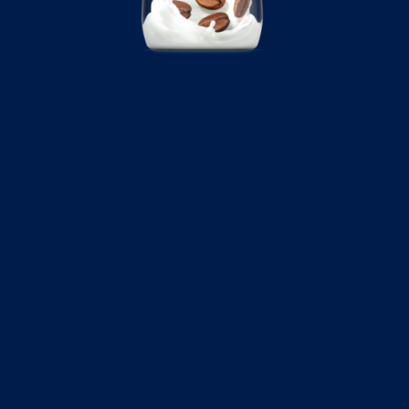
Marketing Cookies
befinden sich möglicherweise in Ländern, welche nicht
über Gesetze verfügen, die Ihre Personendaten im
gleichen Umfang wie jene der Schweiz und/oder der
EU/des EWR schützen.
Durch Bestätigen von “Alle zulassen und fortsetzen”
stimmst du der Verwendung aller Cookies zu. Über
den Button “Meine Auswahl bestätigen” stimmst du
nur den von dir gewählten Kategorien zu. Cookie-
Einstellungen kannst du über den Link in der Fußzeile
„Datenschutzrichtlinien" ändern. Mehr erfährst du in
unseren
Datenschutzrichtlinien
.