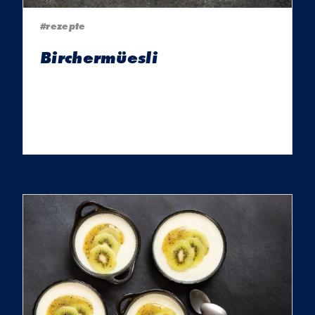
#rezepte
Birchermüesli