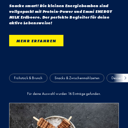
Snacke smart! Die kleinen Energiebomben sind
vollgepackt mit Protein-Power und Emmi ENERGY
MILK Erdbeere. Der perfekte Begleiter für deine
aktive Lebensweise!
MEHR ERFAHREN
Nac
Frühstück & Brunch
Snacks & Zwischenmahlzeiten
Desserts
link
scro
Für deine Auswahl wurden 16 Einträge gefunden.