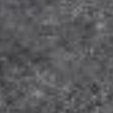
Marketing Cookies
befinden sich möglicherweise in Ländern, welche nicht
über Gesetze verfügen, die Ihre Personendaten im
gleichen Umfang wie jene der Schweiz und/oder der
EU/des EWR schützen.
Durch Bestätigen von “Alle zulassen und fortsetzen”
stimmst du der Verwendung aller Cookies zu. Über
den Button “Meine Auswahl bestätigen” stimmst du
nur den von dir gewählten Kategorien zu. Cookie-
Einstellungen kannst du über den Link in der Fußzeile
„Datenschutzrichtlinien" ändern. Mehr erfährst du in
unseren
Datenschutzrichtlinien
.