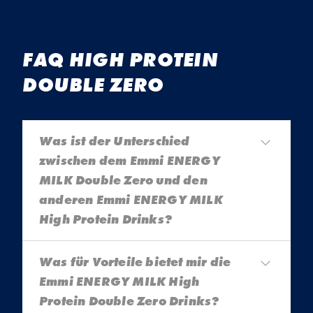
FAQ HIGH PROTEIN
DOUBLE ZERO
Was ist der Unterschied
zwischen dem Emmi ENERGY
MILK Double Zero und den
anderen Emmi ENERGY MILK
High Protein Drinks?
Die Emmi Energy Milk High Protein Double
Was für Vorteile bietet mir die
Zero Drinks sind wie die anderen Drinks
Emmi ENERGY MILK High
ohne Kristallzucker. Neu ist der Double Zero
Protein Double Zero Drinks?
auch ohne zusätzliche Süssungsmittel und mit