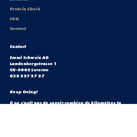
Protein Check
FAQ
Contact
Contact
Emmi Schweiz AG
Landenbergstrasse 1
CH-6002 Lucerne
058 227 27 27
Keep Going!
Il ne s'agit pas de savoir combien de kilomètres tu
cours ou combien de poids tu soulèves. Ce qui
compte, c'est ce que tu ressens - car l'exercice
physique rend heureux. Emmi ENERGY MILK te
donne l'énergie nécessaire pour faire de l'exercice
au quotidien.