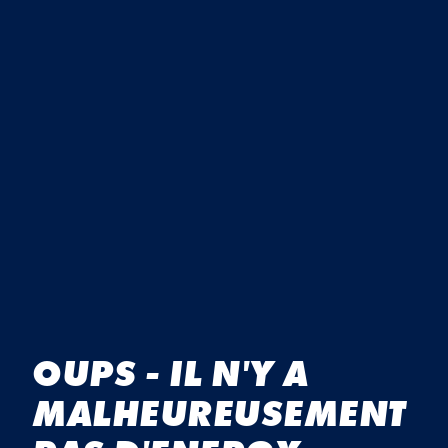
Cookies marketing
cadre de votre utilisation des services et peuvent être
situés dans des pays qui ne disposent pas de lois
protégeant vos données personnelles dans la même
mesure que celles de la Suisse et/ou de l’UE/EEE.
En sélectionnant « Tout autoriser et continuer », vous
acceptez l’utilisation de tous les cookies. En cliquant
sur le bouton « Confirmer ma sélection », vous acceptez
uniquement les catégories que vous avez
sélectionnées. Vous pouvez modifier les paramètres
des cookies depuis le lien situé au bas de la page «
Directives relatives à la protection des données ».
Vous trouverez plus de détails dans nos
Directives
relatives à la protection des données
.
OUPS - IL N'Y A
MALHEUREUSEMENT